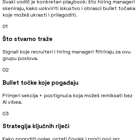
Svaki vodič je konkretan playbook: što hiring manageri
skeniraju, kako uokviriti iskustvo i obrasci bullet točaka
koje možeš ukrasti i prilagoditi.
01
Što stvarno traže
Signali koje recruiteri i hiring manageri filtriraju za ovu
grupu poslova.
02
Bullet točke koje pogađaju
Primjeri sekcija + postignuća koja možeš remiksati bez
AI vibea.
03
Strategija ključnih riječi
Kako pogoditi oglas, ostati čovjek i proći prvi rez.