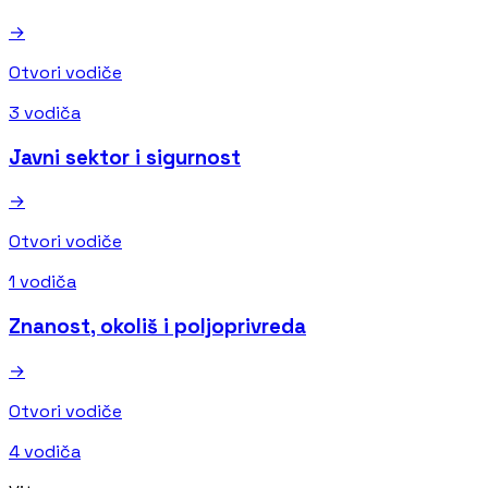
→
Otvori vodiče
3 vodiča
Javni sektor i sigurnost
→
Otvori vodiče
1 vodiča
Znanost, okoliš i poljoprivreda
→
Otvori vodiče
4 vodiča