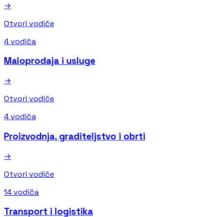
→
Otvori vodiče
4 vodiča
Maloprodaja i usluge
→
Otvori vodiče
4 vodiča
Proizvodnja, graditeljstvo i obrti
→
Otvori vodiče
14 vodiča
Transport i logistika