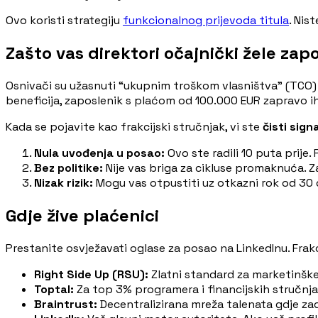
Ovo koristi strategiju
funkcionalnog prijevoda titula
. Nis
Zašto vas direktori očajnički žele zapo
Osnivači su užasnuti “ukupnim troškom vlasništva” (TCO) 
beneficija, zaposlenik s plaćom od 100.000 EUR zapravo i
Kada se pojavite kao frakcijski stručnjak, vi ste
čisti sign
Nula uvođenja u posao:
Ovo ste radili 10 puta prije.
Bez politike:
Nije vas briga za cikluse promaknuća. Z
Nizak rizik:
Mogu vas otpustiti uz otkazni rok od 30 
Gdje žive plaćenici
Prestanite osvježavati oglase za posao na LinkedInu. Frakci
Right Side Up (RSU):
Zlatni standard za marketinške
Toptal:
Za top 3% programera i financijskih stručnja
Braintrust:
Decentralizirana mreža talenata gdje zad