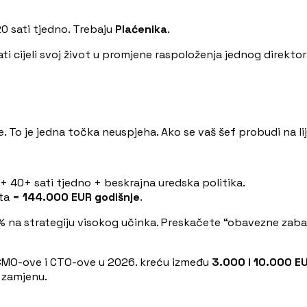
20 sati tjedno. Trebaju
Plaćenika
.
ti cijeli svoj život u promjene raspoloženja jednog direktor
ije. To je jedna točka neuspjeha. Ako se vaš šef probudi na l
+ 40+ sati tjedno + beskrajna uredska politika.
nta =
144.000 EUR godišnje
.
0% na strategiju visokog učinka. Preskačete “obavezne zabav
e, CMO-ove i CTO-ove u 2026. kreću između
3.000 i 10.000 E
a zamjenu.