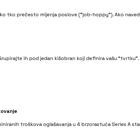
ko tko prečesto mijenja poslove (“job-hoppy”). Ako navedet
upirajte ih pod jedan kišobran koji definira vašu “tvrtku”.
etovanje
biniranih troškova oglašavanja u 4 brzorastuća Series A sta