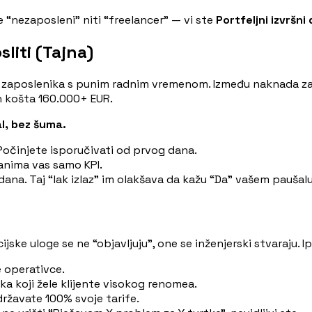
te “nezaposleni” niti “freelancer” — vi ste
Portfeljni izvršni
sliti (Tajna)
zaposlenika s punim radnim vremenom. Između naknada za za
h košta 160.000+ EUR.
al, bez šuma.
 Počinjete isporučivati od prvog dana.
anima vas samo KPI.
dana. Taj “lak izlaz” im olakšava da kažu “Da” vašem pauša
jske uloge se ne “objavljuju”, one se inženjerski stvaraju. 
 operativce.
ka koji žele klijente visokog renomea.
ržavate 100% svoje tarife.