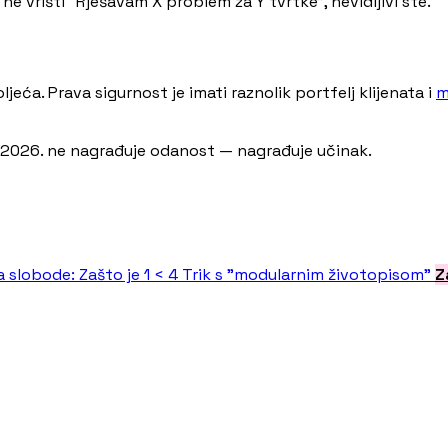
ne vrišti “Rješavam X problem za Y tvrtke”, nevidljivi ste.
eća. Prava sigurnost je imati raznolik portfelj klijenata i
m
a 2026. ne nagrađuje odanost — nagrađuje učinak.
 slobode: Zašto je 1 < 4
Trik s "modularnim životopisom"
Z