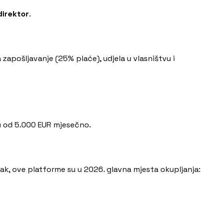
 direktor
.
pošljavanje (25% plaće), udjela u vlasništvu i
lu od 5.000 EUR mjesečno.
Ipak, ove platforme su u 2026. glavna mjesta okupljanja: