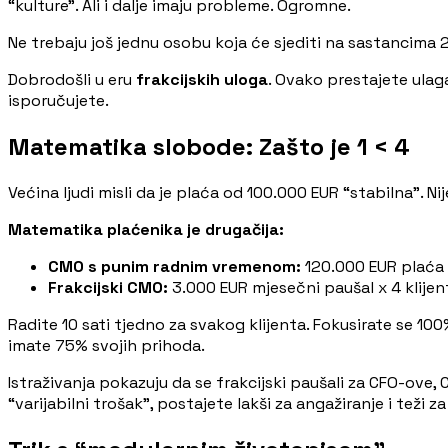
“kulture”. Ali i dalje imaju probleme. Ogromne.
Ne trebaju još jednu osobu koja će sjediti na sastancima 
Dobrodošli u eru
frakcijskih uloga
. Ovako prestajete ulaga
isporučujete.
Matematika slobode: Zašto je 1 < 4
Većina ljudi misli da je plaća od 100.000 EUR “stabilna”. N
Matematika plaćenika je drugačija:
CMO s punim radnim vremenom:
120.000 EUR plaća 
Frakcijski CMO:
3.000 EUR mjesečni paušal x 4 klije
Radite 10 sati tjedno za svakog klijenta. Fokusirate se 10
imate 75% svojih prihoda.
Istraživanja pokazuju da se frakcijski paušali za CFO-ov
“varijabilni trošak”, postajete lakši za angažiranje i teži z