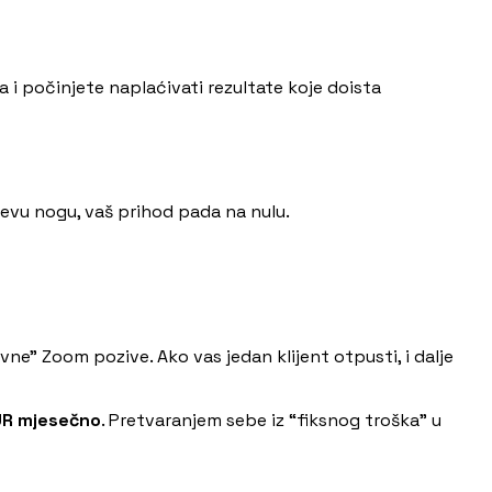
a i počinjete naplaćivati rezultate koje doista
ijevu nogu, vaš prihod pada na nulu.
ne” Zoom pozive. Ako vas jedan klijent otpusti, i dalje
UR mjesečno
. Pretvaranjem sebe iz “fiksnog troška” u