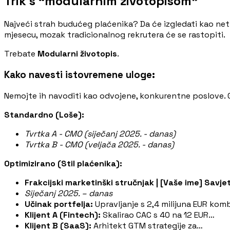
Trik s “modularnim životopisom”
Najveći strah budućeg plaćenika? Da će izgledati kao net
mjesecu, mozak tradicionalnog rekrutera će se rastopiti.
Trebate
Modularni životopis
.
Kako navesti istovremene uloge:
Nemojte ih navoditi kao odvojene, konkurentne poslove. Gr
Standardno (Loše):
Tvrtka A - CMO (siječanj 2025. - danas)
Tvrtka B - CMO (veljača 2025. - danas)
Optimizirano (Stil plaćenika):
Frakcijski marketinški stručnjak | [Vaše ime] Savj
Siječanj 2025. – danas
Učinak portfelja:
Upravljanje s 2,4 milijuna EUR kom
Klijent A (Fintech):
Skalirao CAC s 40 na 12 EUR…
Klijent B (SaaS):
Arhitekt GTM strategije za…