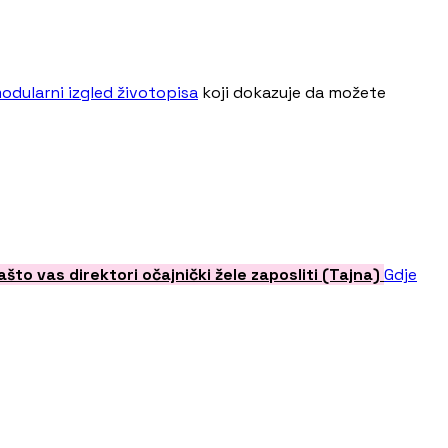
odularni izgled životopisa
koji dokazuje da možete
ašto vas direktori očajnički žele zaposliti (Tajna)
Gdje