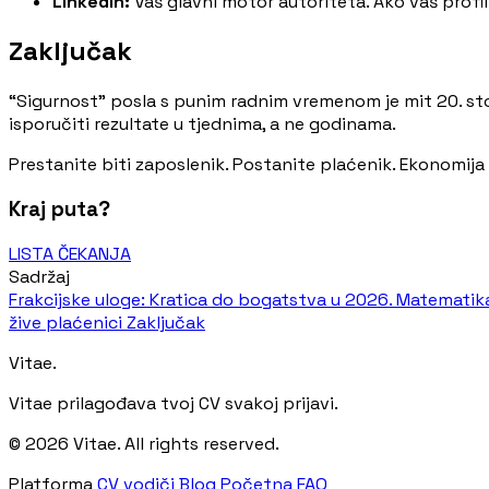
LinkedIn:
Vaš glavni motor autoriteta. Ako vaš profil 
Zaključak
“Sigurnost” posla s punim radnim vremenom je mit 20. stolj
isporučiti rezultate u tjednima, a ne godinama.
Prestanite biti zaposlenik. Postanite plaćenik. Ekonomij
Kraj puta?
LISTA ČEKANJA
Sadržaj
Frakcijske uloge: Kratica do bogatstva u 2026.
Matematika
žive plaćenici
Zaključak
Vitae.
Vitae prilagođava tvoj CV svakoj prijavi.
© 2026 Vitae. All rights reserved.
Platforma
CV vodiči
Blog
Početna
FAQ