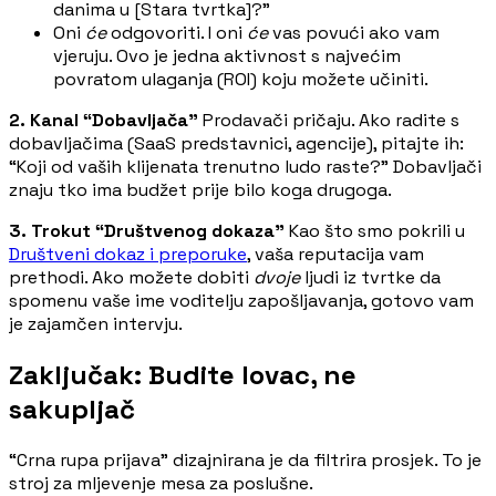
danima u [Stara tvrtka]?”
Oni
će
odgovoriti. I oni
će
vas povući ako vam
vjeruju. Ovo je jedna aktivnost s najvećim
povratom ulaganja (ROI) koju možete učiniti.
2. Kanal “Dobavljača”
Prodavači pričaju. Ako radite s
dobavljačima (SaaS predstavnici, agencije), pitajte ih:
“Koji od vaših klijenata trenutno ludo raste?” Dobavljači
znaju tko ima budžet prije bilo koga drugoga.
3. Trokut “Društvenog dokaza”
Kao što smo pokrili u
Društveni dokaz i preporuke
, vaša reputacija vam
prethodi. Ako možete dobiti
dvoje
ljudi iz tvrtke da
spomenu vaše ime voditelju zapošljavanja, gotovo vam
je zajamčen intervju.
Zaključak: Budite lovac, ne
sakupljač
“Crna rupa prijava” dizajnirana je da filtrira prosjek. To je
stroj za mljevenje mesa za poslušne.