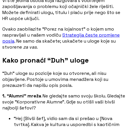
Vi ste jedina osoba koja razgovara s voditeljem
zapošljavanja o problemu koji očajnički žele riješiti.
Možete definirati ulogu, titulu i plaću prije nego što se
HR uopće uključi.
Ovako zaobilazite “Porez na lojalnost” o kojem smo
raspravljali u našem vodiču
Strategija česte promjene
posla
. Ne samo da skačete; uskačete u uloge koje su
stvorene
za vas
.
Kako pronaći “Duh” uloge
“Duh” uloge su pozicije koje su otvorene, ali nisu
objavljene. Postoje u umovima menadžera koji su
prezauzeti da napišu opis posla.
1. “Alumni” mreža
Ne gledajte samo svoju školu. Gledajte
svoje “Korporativne Alumne”. Gdje su otišli vaši bivši
najbolji šefovi?
“Hej [Bivši šef], vidio sam da si prešao u [Nova
tvrtka]. Kakva je kultura u usporedbi s kaotičnim