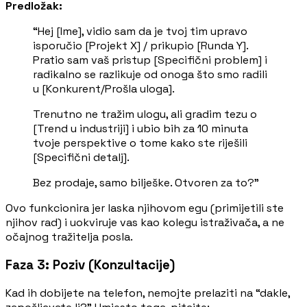
Predložak:
“Hej [Ime], vidio sam da je tvoj tim upravo
isporučio [Projekt X] / prikupio [Runda Y].
Pratio sam vaš pristup [Specifični problem] i
radikalno se razlikuje od onoga što smo radili
u [Konkurent/Prošla uloga].
Trenutno ne tražim ulogu, ali gradim tezu o
[Trend u industriji] i ubio bih za 10 minuta
tvoje perspektive o tome kako ste riješili
[Specifični detalj].
Bez prodaje, samo bilješke. Otvoren za to?”
Ovo funkcionira jer laska njihovom egu (primijetili ste
njihov rad) i uokviruje vas kao kolegu istraživača, a ne
očajnog tražitelja posla.
Faza 3: Poziv (Konzultacije)
Kad ih dobijete na telefon, nemojte prelaziti na “dakle,