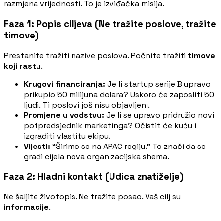
razmjena vrijednosti. To je izviđačka misija.
Faza 1: Popis ciljeva (Ne tražite poslove, tražite
timove)
Prestanite tražiti nazive poslova. Počnite tražiti
timove
koji rastu
.
Krugovi financiranja:
Je li startup serije B upravo
prikupio 50 milijuna dolara? Uskoro će zaposliti 50
ljudi. Ti poslovi još nisu objavljeni.
Promjene u vodstvu:
Je li se upravo pridružio novi
potpredsjednik marketinga? Očistit će kuću i
izgraditi vlastitu ekipu.
Vijesti:
“Širimo se na APAC regiju.” To znači da se
gradi cijela nova organizacijska shema.
Faza 2: Hladni kontakt (Udica znatiželje)
Ne šaljite životopis. Ne tražite posao. Vaš cilj su
informacije
.