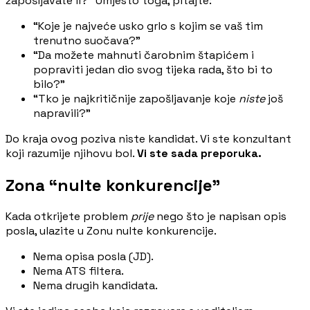
zapošljavate li?” Umjesto toga, pitajte:
“Koje je najveće usko grlo s kojim se vaš tim
trenutno suočava?”
“Da možete mahnuti čarobnim štapićem i
popraviti jedan dio svog tijeka rada, što bi to
bilo?”
“Tko je najkritičnije zapošljavanje koje
niste
još
napravili?”
Do kraja ovog poziva niste kandidat. Vi ste konzultant
koji razumije njihovu bol.
Vi ste sada preporuka.
Zona “nulte konkurencije”
Kada otkrijete problem
prije
nego što je napisan opis
posla, ulazite u Zonu nulte konkurencije.
Nema opisa posla (JD).
Nema ATS filtera.
Nema drugih kandidata.