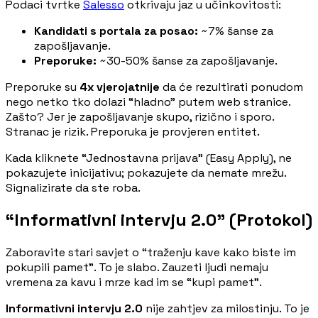
Podaci tvrtke
Salesso
otkrivaju jaz u učinkovitosti:
Kandidati s portala za posao:
~7% šanse za
zapošljavanje.
Preporuke:
~30-50% šanse za zapošljavanje.
Preporuke su
4x vjerojatnije
da će rezultirati ponudom
nego netko tko dolazi “hladno” putem web stranice.
Zašto? Jer je zapošljavanje skupo, rizično i sporo.
Stranac je rizik. Preporuka je provjeren entitet.
Kada kliknete “Jednostavna prijava” (Easy Apply), ne
pokazujete inicijativu; pokazujete da nemate mrežu.
Signalizirate da ste roba.
“Informativni intervju 2.0” (Protokol)
Zaboravite stari savjet o “traženju kave kako biste im
pokupili pamet”. To je slabo. Zauzeti ljudi nemaju
vremena za kavu i mrze kad im se “kupi pamet”.
Informativni intervju 2.0
nije zahtjev za milostinju. To je