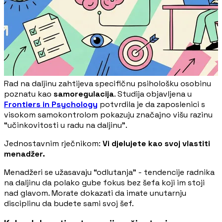
Rad na daljinu zahtijeva specifičnu psihološku osobinu
poznatu kao
samoregulacija
. Studija objavljena u
Frontiers in Psychology
potvrdila je da zaposlenici s
visokom samokontrolom pokazuju značajno višu razinu
“učinkovitosti u radu na daljinu”.
Jednostavnim rječnikom:
Vi djelujete kao svoj vlastiti
menadžer.
Menadžeri se užasavaju “odlutanja” - tendencije radnika
na daljinu da polako gube fokus bez šefa koji im stoji
nad glavom. Morate dokazati da imate unutarnju
disciplinu da budete sami svoj šef.