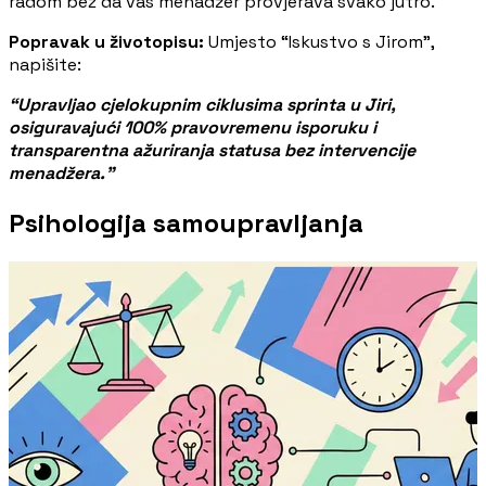
radom bez da vas menadžer provjerava svako jutro.
Popravak u životopisu:
Umjesto “Iskustvo s Jirom”,
napišite:
“Upravljao cjelokupnim ciklusima sprinta u Jiri,
osiguravajući 100% pravovremenu isporuku i
transparentna ažuriranja statusa bez intervencije
menadžera.”
Psihologija samoupravljanja