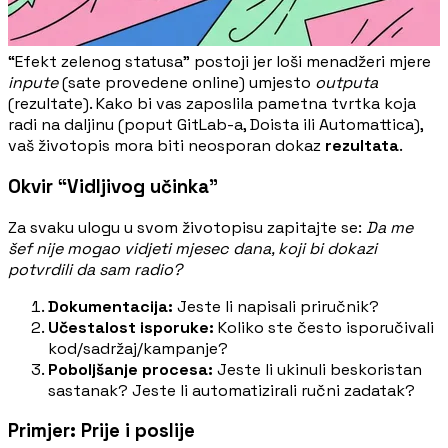
“Efekt zelenog statusa” postoji jer loši menadžeri mjere
inpute
(sate provedene online) umjesto
outputa
(rezultate). Kako bi vas zaposlila pametna tvrtka koja
radi na daljinu (poput GitLab-a, Doista ili Automattica),
vaš životopis mora biti neosporan dokaz
rezultata
.
Okvir “Vidljivog učinka”
Za svaku ulogu u svom životopisu zapitajte se:
Da me
šef nije mogao vidjeti mjesec dana, koji bi dokazi
potvrdili da sam radio?
Dokumentacija:
Jeste li napisali priručnik?
Učestalost isporuke:
Koliko ste često isporučivali
kod/sadržaj/kampanje?
Poboljšanje procesa:
Jeste li ukinuli beskoristan
sastanak? Jeste li automatizirali ručni zadatak?
Primjer: Prije i poslije