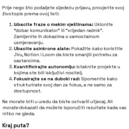
Prije nego što pošaljete sljedeću prijavu, provjerite svoj
životopis prema ovoj listi:
Izbacite fraze o mekim vještinama:
Uklonite
“dobar komunikator” ili “vrijedan radnik”.
Zamijenite ih dokazima o samostalnom
usmjeravanju.
Ubacite asinkrone alate:
Pokažite
kako
koristite
Jiru, Notion i Loom da biste smanjili potrebu za
sastancima.
Kvantificirajte autonomiju:
Istaknite projekte u
kojima ste bili isključivi nositelj.
Fokusirajte se na duboki rad:
Spomenite kako
strukturirate svoj dan za fokus, a ne samo za
dostupnost.
Ne morate biti u uredu da biste ostvarili utjecaj. Ali
morate
dokazati da možete isporučiti rezultate kada vas
nitko ne gleda.
Kraj puta?