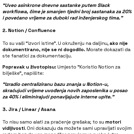
“Uveo asinkrone dnevne sastanke putem Slack
workflowa, čime je smanjen tjedni broj sastanaka za 20%
i povećano vrijeme za duboki rad inženjerskog tima.”
2. Notion / Confluence
To su vaši “izvori istine”. U okruženju na daljinu,
ako nije
dokumentirano, nije se ni dogodilo.
Morate dokazati da
ste fanatici za dokumentaciju.
Popravak u životopisu:
Umjesto “Koristio Notion za
bilješke”, napišite:
“Izradio centraliziranu bazu znanja u Notion-u,
skraćujući vrijeme uvođenja novih zaposlenika u posao
za 40% i eliminirajući ponavljajuće interne upite.”
3. Jira / Linear / Asana
To nisu samo alati za praćenje grešaka; to su
motori
vidljivosti
. Oni dokazuju da možete sami upravljati svojim