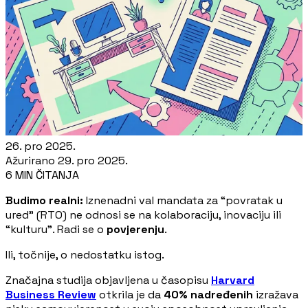
26. pro 2025.
Ažurirano
29. pro 2025.
6 MIN ČITANJA
Budimo realni:
Iznenadni val mandata za “povratak u
ured” (RTO) ne odnosi se na kolaboraciju, inovaciju ili
“kulturu”. Radi se o
povjerenju
.
Ili, točnije, o nedostatku istog.
Značajna studija objavljena u časopisu
Harvard
Business Review
otkrila je da
40% nadređenih
izražava