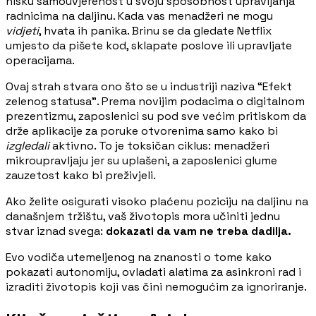
nisku samouvjerenost u svoju sposobnost upravljanja
radnicima na daljinu. Kada vas menadžeri ne mogu
vidjeti
, hvata ih panika. Brinu se da gledate Netflix
umjesto da pišete kod, sklapate poslove ili upravljate
operacijama.
Ovaj strah stvara ono što se u industriji naziva “Efekt
zelenog statusa”. Prema novijim podacima o digitalnom
prezentizmu, zaposlenici su pod sve većim pritiskom da
drže aplikacije za poruke otvorenima samo kako bi
izgledali
aktivno. To je toksičan ciklus: menadžeri
mikroupravljaju jer su uplašeni, a zaposlenici glume
zauzetost kako bi preživjeli.
Ako želite osigurati visoko plaćenu poziciju na daljinu na
današnjem tržištu, vaš životopis mora učiniti jednu
stvar iznad svega:
dokazati da vam ne treba dadilja.
Evo vodiča utemeljenog na znanosti o tome kako
pokazati autonomiju, ovladati alatima za asinkroni rad i
izraditi životopis koji vas čini nemogućim za ignoriranje.