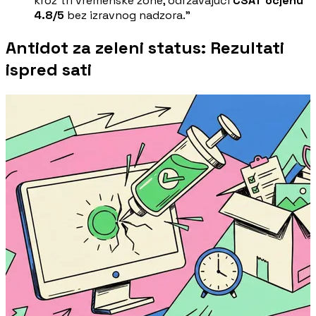
kroz tri vremenske zone, održavajući
CSAT ocjenu
4.8/5
bez izravnog nadzora.”
Antidot za zeleni status: Rezultati
ispred sati