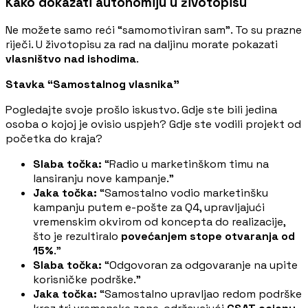
Kako dokazati autonomiju u životopisu
Ne možete samo reći “samomotiviran sam”. To su prazne
riječi. U životopisu za rad na daljinu morate pokazati
vlasništvo nad ishodima
.
Stavka “Samostalnog vlasnika”
Pogledajte svoje prošlo iskustvo. Gdje ste bili jedina
osoba o kojoj je ovisio uspjeh? Gdje ste vodili projekt od
početka do kraja?
Slaba točka:
“Radio u marketinškom timu na
lansiranju nove kampanje.”
Jaka točka:
“Samostalno vodio marketinšku
kampanju putem e-pošte za Q4, upravljajući
vremenskim okvirom od koncepta do realizacije,
što je rezultiralo
povećanjem stope otvaranja od
15%
.”
Slaba točka:
“Odgovoran za odgovaranje na upite
korisničke podrške.”
Jaka točka:
“Samostalno upravljao redom podrške