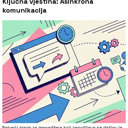
Ključna vještina: Asinkrona
komunikacija
Najveći alarm za menadžera koji zapošljava na daljinu je