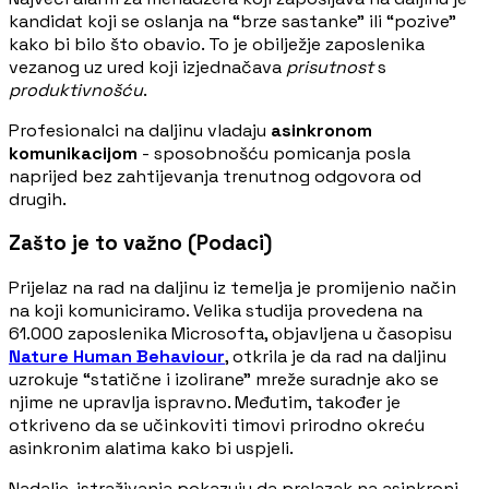
kandidat koji se oslanja na “brze sastanke” ili “pozive”
kako bi bilo što obavio. To je obilježje zaposlenika
vezanog uz ured koji izjednačava
prisutnost
s
produktivnošću
.
Profesionalci na daljinu vladaju
asinkronom
komunikacijom
- sposobnošću pomicanja posla
naprijed bez zahtijevanja trenutnog odgovora od
drugih.
Zašto je to važno (Podaci)
Prijelaz na rad na daljinu iz temelja je promijenio način
na koji komuniciramo. Velika studija provedena na
61.000 zaposlenika Microsofta, objavljena u časopisu
Nature Human Behaviour
, otkrila je da rad na daljinu
uzrokuje “statične i izolirane” mreže suradnje ako se
njime ne upravlja ispravno. Međutim, također je
otkriveno da se učinkoviti timovi prirodno okreću
asinkronim alatima kako bi uspjeli.
Nadalje, istraživanja pokazuju da prelazak na asinkroni