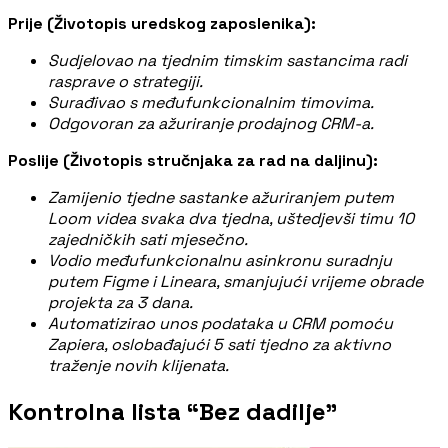
Prije (Životopis uredskog zaposlenika):
Sudjelovao na tjednim timskim sastancima radi
rasprave o strategiji.
Surađivao s međufunkcionalnim timovima.
Odgovoran za ažuriranje prodajnog CRM-a.
Poslije (Životopis stručnjaka za rad na daljinu):
Zamijenio tjedne sastanke ažuriranjem putem
Loom videa svaka dva tjedna, uštedjevši timu 10
zajedničkih sati mjesečno.
Vodio međufunkcionalnu asinkronu suradnju
putem Figme i Lineara, smanjujući vrijeme obrade
projekta za 3 dana.
Automatizirao unos podataka u CRM pomoću
Zapiera, oslobađajući 5 sati tjedno za aktivno
traženje novih klijenata.
Kontrolna lista “Bez dadilje”