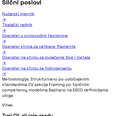
Slični poslovi
Rudarski mjernik
→
Tkalački radnik
→
Operater u proizvodnji tjestenine
→
Operater stroja za netkane filamente
→
Operater na stroju za izvlačenje žice i metala
→
Operater na stroju za hidrogenaciju
→
Metodologija:
Strukturirano po uobičajenim
standardima CV sekcija
Framing po tipičnim
competency modelima
Bazirano na ESCO definicijama
uloga
Vitae.
Tvoj CV, ali role-ready