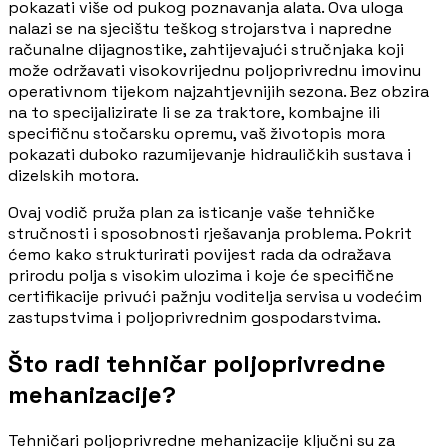
pokazati više od pukog poznavanja alata. Ova uloga
nalazi se na sjecištu teškog strojarstva i napredne
računalne dijagnostike, zahtijevajući stručnjaka koji
može održavati visokovrijednu poljoprivrednu imovinu
operativnom tijekom najzahtjevnijih sezona. Bez obzira
na to specijalizirate li se za traktore, kombajne ili
specifičnu stočarsku opremu, vaš životopis mora
pokazati duboko razumijevanje hidrauličkih sustava i
dizelskih motora.
Ovaj vodič pruža plan za isticanje vaše tehničke
stručnosti i sposobnosti rješavanja problema. Pokrit
ćemo kako strukturirati povijest rada da odražava
prirodu polja s visokim ulozima i koje će specifične
certifikacije privući pažnju voditelja servisa u vodećim
zastupstvima i poljoprivrednim gospodarstvima.
Što radi tehničar poljoprivredne
mehanizacije?
Tehničari poljoprivredne mehanizacije ključni su za