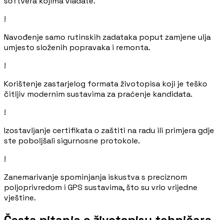
softvera kojima vladate.
!
Navođenje samo rutinskih zadataka poput zamjene ulja
umjesto složenih popravaka i remonta.
!
Korištenje zastarjelog formata životopisa koji je teško
čitljiv modernim sustavima za praćenje kandidata.
!
Izostavljanje certifikata o zaštiti na radu ili primjera gdje
ste poboljšali sigurnosne protokole.
!
Zanemarivanje spominjanja iskustva s preciznom
poljoprivredom i GPS sustavima, što su vrlo vrijedne
vještine.
Česta pitanja o životopisu tehničara