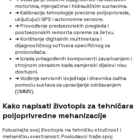
motorima, mjenjačima i hidrauličkim sustavima.
➜
Kalibracija tehnologije precizne poljoprivrede,
uključujući GPS i autonomne senzore.
➜
Provođenje predsezonskih pregleda i
postsezonskih remonta opreme za žetvu.
➜
Korištenje digitalnih multimetara i
dijagnostičkog softvera specifičnog za
proizvođača.
➜
Izrada prilagođenih komponenti zavarivanjem i
strojnom obradom kada zamjenski dijelovi nisu
dostupni.
➜
Vođenje servisnih izvještaja i dnevnika zaliha
pomoću sustava za upravljanje održavanjem
(CMMS).
Kako napisati životopis za tehničara
poljoprivredne mehanizacije
Fokusirajte svoj životopis na tehničku stručnost i
mehaničku svestranost. Poslodavci traže spoj