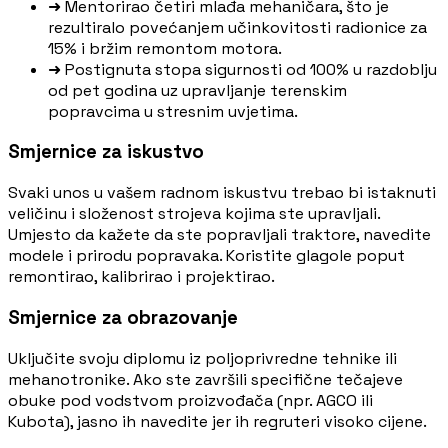
➜
Mentorirao četiri mlađa mehaničara, što je
rezultiralo povećanjem učinkovitosti radionice za
15% i bržim remontom motora.
➜
Postignuta stopa sigurnosti od 100% u razdoblju
od pet godina uz upravljanje terenskim
popravcima u stresnim uvjetima.
Smjernice za iskustvo
Svaki unos u vašem radnom iskustvu trebao bi istaknuti
veličinu i složenost strojeva kojima ste upravljali.
Umjesto da kažete da ste popravljali traktore, navedite
modele i prirodu popravaka. Koristite glagole poput
remontirao, kalibrirao i projektirao.
Smjernice za obrazovanje
Uključite svoju diplomu iz poljoprivredne tehnike ili
mehanotronike. Ako ste završili specifične tečajeve
obuke pod vodstvom proizvođača (npr. AGCO ili
Kubota), jasno ih navedite jer ih regruteri visoko cijene.