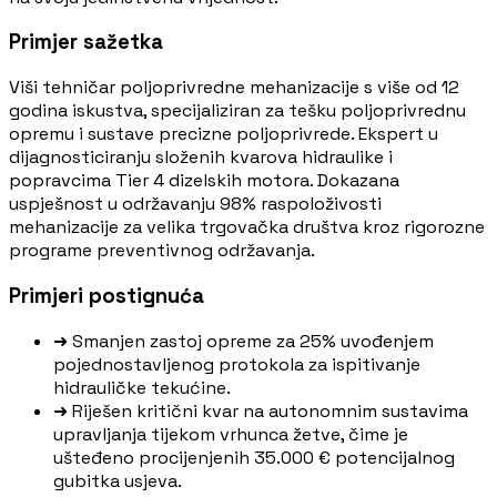
Primjer sažetka
Viši tehničar poljoprivredne mehanizacije s više od 12
godina iskustva, specijaliziran za tešku poljoprivrednu
opremu i sustave precizne poljoprivrede. Ekspert u
dijagnosticiranju složenih kvarova hidraulike i
popravcima Tier 4 dizelskih motora. Dokazana
uspješnost u održavanju 98% raspoloživosti
mehanizacije za velika trgovačka društva kroz rigorozne
programe preventivnog održavanja.
Primjeri postignuća
➜
Smanjen zastoj opreme za 25% uvođenjem
pojednostavljenog protokola za ispitivanje
hidrauličke tekućine.
➜
Riješen kritični kvar na autonomnim sustavima
upravljanja tijekom vrhunca žetve, čime je
ušteđeno procijenjenih 35.000 € potencijalnog
gubitka usjeva.