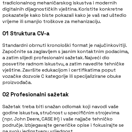
tradicionalnog mehaničarskog iskustva i modernih
digitalnih dijagnostičkih vještina. Koristite konkretne
pokazatelje kako biste pokazali kako je vaš rad uštedio
vrijeme ili smanjio troškove za mehanizaciju.
01
Struktura CV-a
Standardni obrnuti kronološki format je najučinkovitiji.
Započnite sa zaglavljem s jasnim kontaktnim podacima,
a zatim slijedi profesionalni sažetak. Najveći dio
posvetite radnom iskustvu, a zatim navedite tehničke
vještine. Završite edukacijom i certifikatima poput
vozačke dozvole C kategorije ili specijalizirane obuke
proizvođača.
02
Profesionalni sažetak
Sažetak treba biti snažan odlomak koji navodi vaše
godine iskustva, stručnost u specifičnim strojevima
(npr. John Deere, CASE IH) i vaše najjače tehničko
područje. Izbjegavajte generičke opise i fokusirajte se
na svoju jedinstvenu vrijednost.