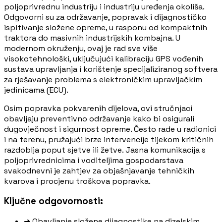
poljoprivrednu industriju i industriju uređenja okoliša.
Odgovorni su za održavanje, popravak i dijagnostičko
ispitivanje složene opreme, u rasponu od kompaktnih
traktora do masivnih industrijskih kombajna. U
modernom okruženju, ovaj je rad sve više
visokotehnološki, uključujući kalibraciju GPS vođenih
sustava upravljanja i korištenje specijaliziranog softvera
za rješavanje problema s elektroničkim upravljačkim
jedinicama (ECU).
Osim popravka pokvarenih dijelova, ovi stručnjaci
obavljaju preventivno održavanje kako bi osigurali
dugovječnost i sigurnost opreme. Često rade u radionici
i na terenu, pružajući brze intervencije tijekom kritičnih
razdoblja poput sjetve ili žetve. Jasna komunikacija s
poljoprivrednicima i voditeljima gospodarstava
svakodnevni je zahtjev za objašnjavanje tehničkih
kvarova i procjenu troškova popravka.
Ključne odgovornosti:
➜
Obavljanje složene dijagnostike na dizelskim